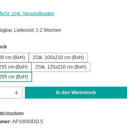
 MwSt. zzgl. Versandkosten
fügbar, Lieferzeit: 1-2 Wochen
auswählen
eck
00 cm (BxH)
2Stk. 100x210 cm (BxH)
255 cm (BxH)
2Stk. 125x210 cm (BxH)
x255 cm (BxH)
Anzahl: Gib den gewünschten Wert ein oder
In den Warenkorb
tel hinzufügen
mmer:
AP10093DD.5