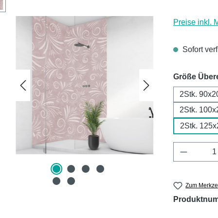
Preise inkl.
Sofort ver
Größe Über
2Stk. 90x2
2Stk. 100x
2Stk. 125
Produkt 
Zum Merkzet
Produktnu