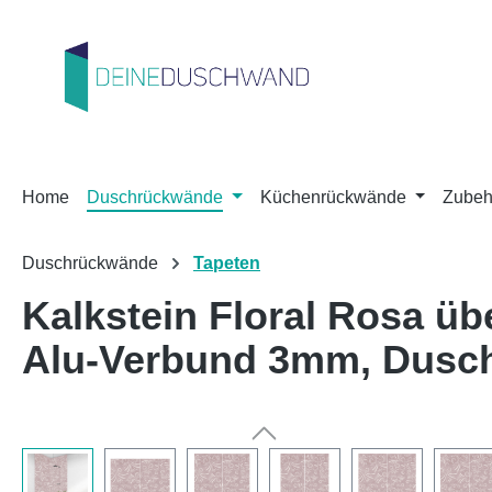
m Hauptinhalt springen
Zur Suche springen
Zur Hauptnavigation springen
Home
Duschrückwände
Küchenrückwände
Zubeh
Duschrückwände
Tapeten
Kalkstein Floral Rosa ü
Alu-Verbund 3mm, Dusc
Bildergalerie überspringen