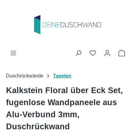
Zum Hauptinhalt springen
Du hast 0 Produk
Ware
Duschrückwände
Tapeten
Kalkstein Floral über Eck Set,
fugenlose Wandpaneele aus
Alu-Verbund 3mm,
Duschrückwand