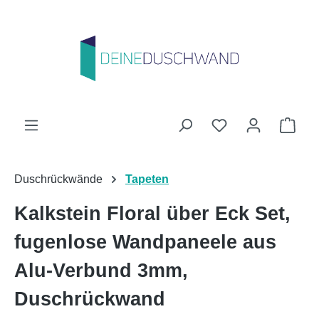
Zum Hauptinhalt springen
Du hast 0 Produk
Ware
Duschrückwände
Tapeten
Kalkstein Floral über Eck Set,
fugenlose Wandpaneele aus
Alu-Verbund 3mm,
Duschrückwand