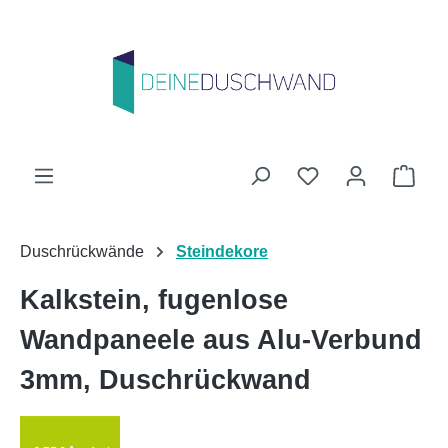
Zum Hauptinhalt springen
Du hast 0 Produk
Ware
Duschrückwände
Steindekore
Kalkstein, fugenlose
Wandpaneele aus Alu-Verbund
3mm, Duschrückwand