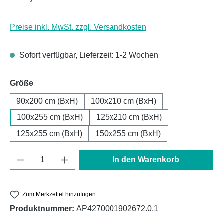
Preise inkl. MwSt. zzgl. Versandkosten
Sofort verfügbar, Lieferzeit: 1-2 Wochen
auswählen
Größe
90x200 cm (BxH)
100x210 cm (BxH)
100x255 cm (BxH)
125x210 cm (BxH)
125x255 cm (BxH)
150x255 cm (BxH)
Produkt Anzahl: Gib den gewünschten Wert e
In den Warenkorb
Zum Merkzettel hinzufügen
Produktnummer:
AP4270001902672.0.1