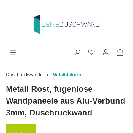
Zum Hauptinhalt springen
Du hast 0 Produk
Ware
Duschrückwände
Metalldekore
Metall Rost, fugenlose
Wandpaneele aus Alu-Verbund
3mm, Duschrückwand