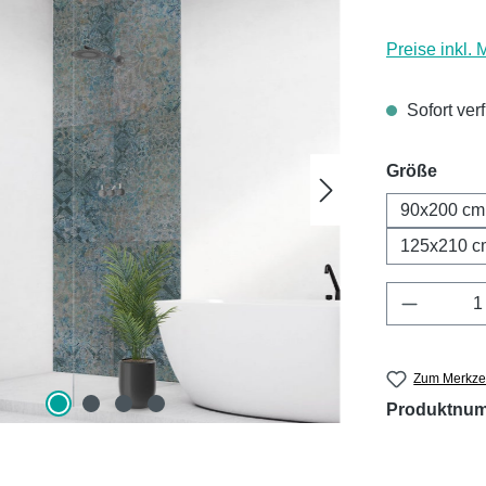
Preise inkl.
Sofort ver
ausw
Größe
90x200 cm
125x210 c
Produkt 
Zum Merkzet
Produktnu