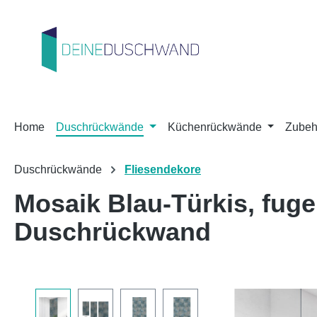
m Hauptinhalt springen
Zur Suche springen
Zur Hauptnavigation springen
Home
Duschrückwände
Küchenrückwände
Zubeh
Duschrückwände
Fliesendekore
Mosaik Blau-Türkis, fu
Duschrückwand
Bildergalerie überspringen