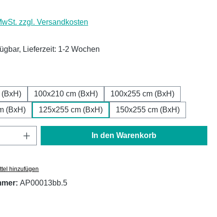
 MwSt. zzgl. Versandkosten
fügbar, Lieferzeit: 1-2 Wochen
ählen
 (BxH)
100x210 cm (BxH)
100x255 cm (BxH)
m (BxH)
125x255 cm (BxH)
150x255 cm (BxH)
Anzahl: Gib den gewünschten Wert ein oder
In den Warenkorb
tel hinzufügen
mmer:
AP00013bb.5