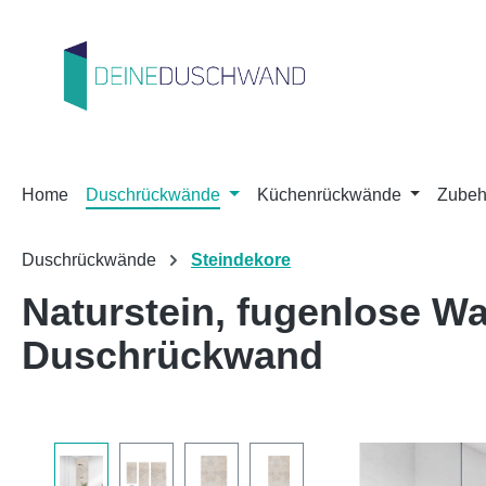
m Hauptinhalt springen
Zur Suche springen
Zur Hauptnavigation springen
Home
Duschrückwände
Küchenrückwände
Zubeh
Duschrückwände
Steindekore
Naturstein, fugenlose 
Duschrückwand
Bildergalerie überspringen