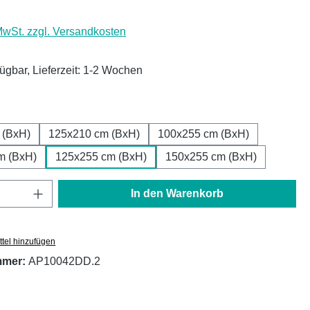
 MwSt. zzgl. Versandkosten
fügbar, Lieferzeit: 1-2 Wochen
ählen
 (BxH)
125x210 cm (BxH)
100x255 cm (BxH)
m (BxH)
125x255 cm (BxH)
150x255 cm (BxH)
Anzahl: Gib den gewünschten Wert ein oder
In den Warenkorb
tel hinzufügen
mmer:
AP10042DD.2