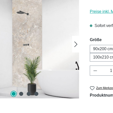
Preise inkl.
Sofort ver
ausw
Größe
90x200 cm
100x210 c
Produkt 
Zum Merkzet
Produktnu