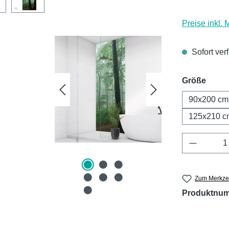
Preise inkl.
Sofort ver
ausw
Größe
90x200 cm
125x210 c
Produkt 
Zum Merkzet
Produktnu