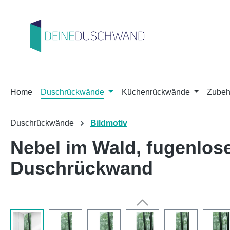
m Hauptinhalt springen
Zur Suche springen
Zur Hauptnavigation springen
Home
Duschrückwände
Küchenrückwände
Zubeh
Duschrückwände
Bildmotiv
Nebel im Wald, fugenlo
Duschrückwand
Bildergalerie überspringen