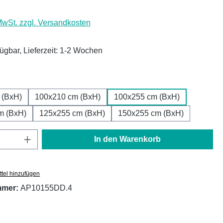
 MwSt. zzgl. Versandkosten
fügbar, Lieferzeit: 1-2 Wochen
ählen
 (BxH)
100x210 cm (BxH)
100x255 cm (BxH)
m (BxH)
125x255 cm (BxH)
150x255 cm (BxH)
Anzahl: Gib den gewünschten Wert ein oder
In den Warenkorb
tel hinzufügen
mmer:
AP10155DD.4