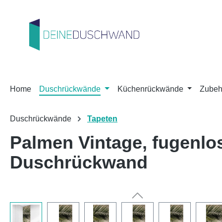
m Hauptinhalt springen
Zur Suche springen
Zur Hauptnavigation springen
Home
Duschrückwände
Küchenrückwände
Zubeh
Duschrückwände
Tapeten
Palmen Vintage, fugenl
Duschrückwand
Bildergalerie überspringen