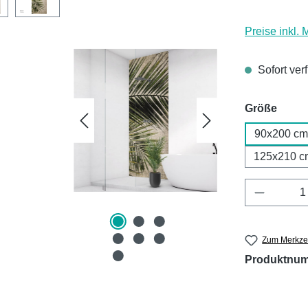
Preise inkl.
Sofort ver
ausw
Größe
90x200 cm
125x210 c
Produkt 
Zum Merkzet
Produktnu