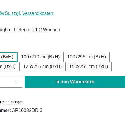
 MwSt. zzgl. Versandkosten
fügbar, Lieferzeit: 1-2 Wochen
ählen
 (BxH)
100x210 cm (BxH)
100x255 cm (BxH)
m (BxH)
125x255 cm (BxH)
150x255 cm (BxH)
Anzahl: Gib den gewünschten Wert ein oder
In den Warenkorb
tel hinzufügen
mmer:
AP10082DD.3