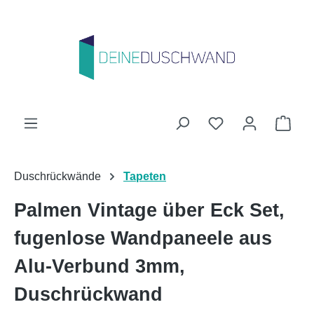
Zum Hauptinhalt springen
Du hast 0 Produk
Ware
Duschrückwände
Tapeten
Palmen Vintage über Eck Set,
fugenlose Wandpaneele aus
Alu-Verbund 3mm,
Duschrückwand