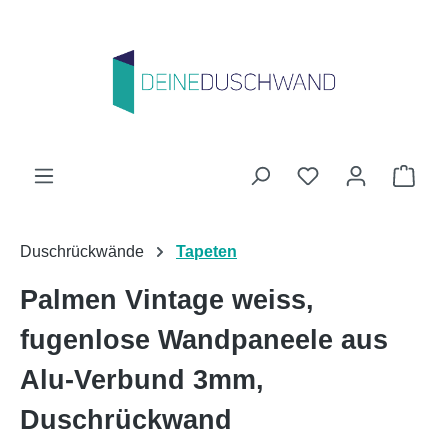
Zum Hauptinhalt springen
Du hast 0 Produk
Ware
Duschrückwände
Tapeten
Palmen Vintage weiss,
fugenlose Wandpaneele aus
Alu-Verbund 3mm,
Duschrückwand