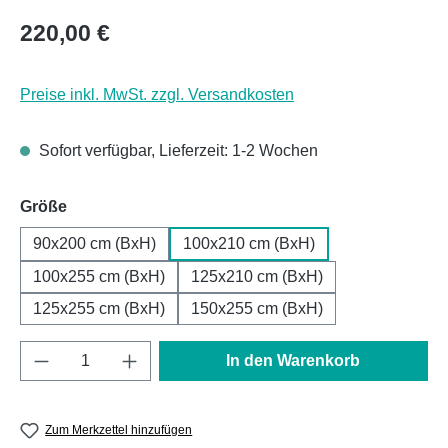
Regulärer Preis:
220,00 €
Preise inkl. MwSt. zzgl. Versandkosten
Sofort verfügbar, Lieferzeit: 1-2 Wochen
auswählen
Größe
90x200 cm (BxH)
100x210 cm (BxH)
100x255 cm (BxH)
125x210 cm (BxH)
125x255 cm (BxH)
150x255 cm (BxH)
Produkt Anzahl: Gib den gewünschten Wert e
In den Warenkorb
Zum Merkzettel hinzufügen