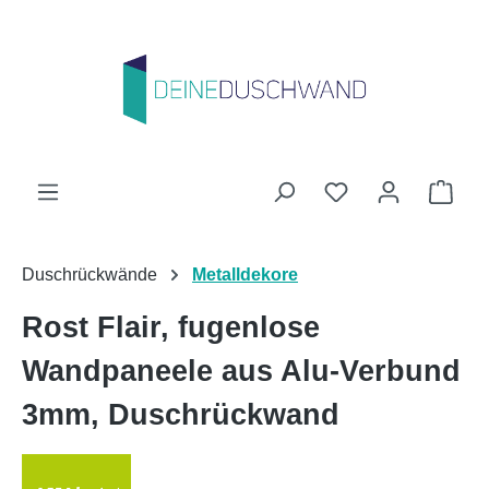
Zum Hauptinhalt springen
Du hast 0 Produk
Ware
Duschrückwände
Metalldekore
Rost Flair, fugenlose
Wandpaneele aus Alu-Verbund
3mm, Duschrückwand