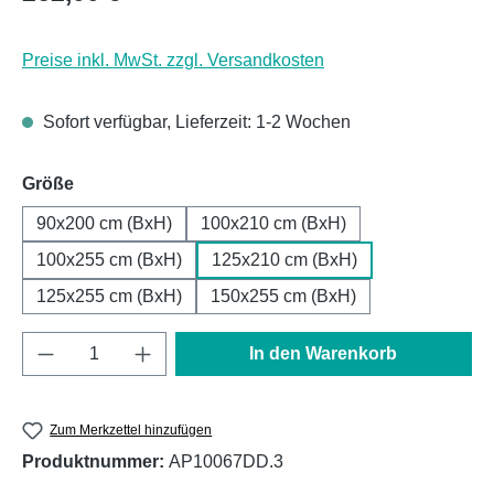
Preise inkl. MwSt. zzgl. Versandkosten
Sofort verfügbar, Lieferzeit: 1-2 Wochen
auswählen
Größe
90x200 cm (BxH)
100x210 cm (BxH)
100x255 cm (BxH)
125x210 cm (BxH)
125x255 cm (BxH)
150x255 cm (BxH)
Produkt Anzahl: Gib den gewünschten Wert e
In den Warenkorb
Zum Merkzettel hinzufügen
Produktnummer:
AP10067DD.3