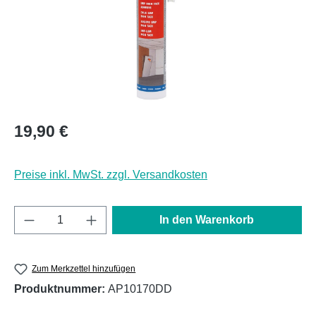
Regulärer Preis:
19,90 €
Preise inkl. MwSt. zzgl. Versandkosten
Produkt Anzahl: Gib den gewünschten Wert e
In den Warenkorb
Zum Merkzettel hinzufügen
Produktnummer:
AP10170DD