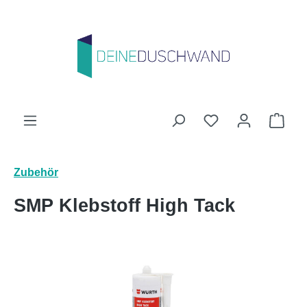
Zum Hauptinhalt springen
Du hast 0 Produk
Ware
Zubehör
SMP Klebstoff High Tack
Bildergalerie überspringen