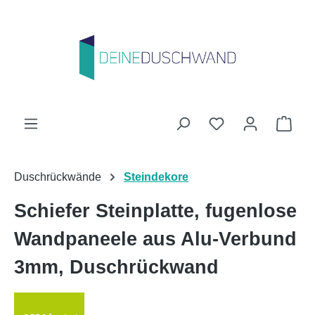
Zum Hauptinhalt springen
Du hast 0 Produk
Ware
Duschrückwände
Steindekore
Schiefer Steinplatte, fugenlose
Wandpaneele aus Alu-Verbund
3mm, Duschrückwand