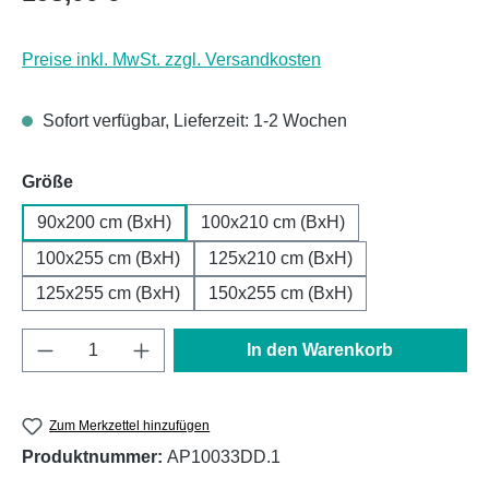
Preise inkl. MwSt. zzgl. Versandkosten
Sofort verfügbar, Lieferzeit: 1-2 Wochen
auswählen
Größe
90x200 cm (BxH)
100x210 cm (BxH)
100x255 cm (BxH)
125x210 cm (BxH)
125x255 cm (BxH)
150x255 cm (BxH)
Produkt Anzahl: Gib den gewünschten Wert e
In den Warenkorb
Zum Merkzettel hinzufügen
Produktnummer:
AP10033DD.1