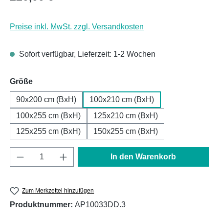
Preise inkl. MwSt. zzgl. Versandkosten
Sofort verfügbar, Lieferzeit: 1-2 Wochen
auswählen
Größe
90x200 cm (BxH)
100x210 cm (BxH)
100x255 cm (BxH)
125x210 cm (BxH)
125x255 cm (BxH)
150x255 cm (BxH)
Produkt Anzahl: Gib den gewünschten Wert e
In den Warenkorb
Zum Merkzettel hinzufügen
Produktnummer:
AP10033DD.3