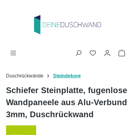
Zum Hauptinhalt springen
Du hast 0 Produk
Ware
Duschrückwände
Steindekore
Schiefer Steinplatte, fugenlose
Wandpaneele aus Alu-Verbund
3mm, Duschrückwand