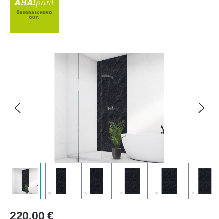
Bildergalerie überspringen
Regulärer Preis:
220,00 €