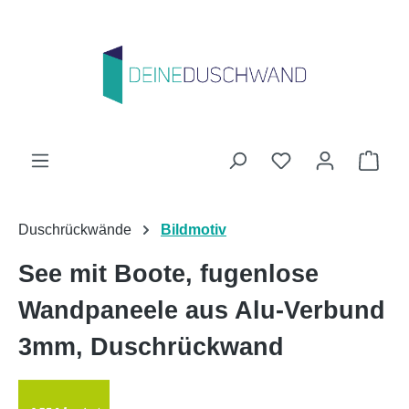
Zum Hauptinhalt springen
Du hast 0 Produk
Ware
Duschrückwände
Bildmotiv
See mit Boote, fugenlose
Wandpaneele aus Alu-Verbund
3mm, Duschrückwand