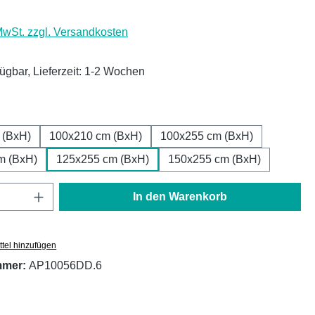
 MwSt. zzgl. Versandkosten
fügbar, Lieferzeit: 1-2 Wochen
ählen
 (BxH)
100x210 cm (BxH)
100x255 cm (BxH)
m (BxH)
125x255 cm (BxH)
150x255 cm (BxH)
Anzahl: Gib den gewünschten Wert ein oder
In den Warenkorb
tel hinzufügen
mmer:
AP10056DD.6