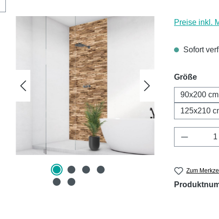
Preise inkl.
Sofort ver
ausw
Größe
90x200 cm
125x210 c
Produkt 
Zum Merkzet
Produktnu