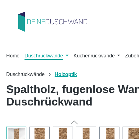
m Hauptinhalt springen
Zur Suche springen
Zur Hauptnavigation springen
Home
Duschrückwände
Küchenrückwände
Zubeh
Duschrückwände
Holzoptik
Spaltholz, fugenlose W
Duschrückwand
Bildergalerie überspringen