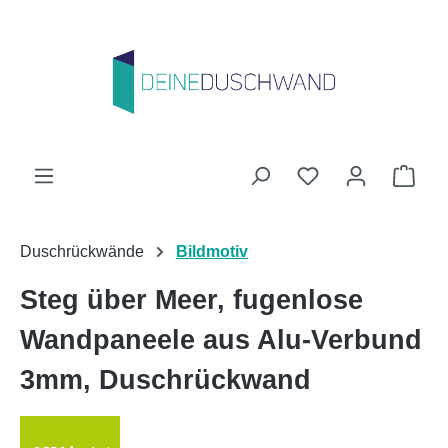
Zum Hauptinhalt springen
Du hast 0 Produk
Ware
Duschrückwände
Bildmotiv
Steg über Meer, fugenlose
Wandpaneele aus Alu-Verbund
3mm, Duschrückwand