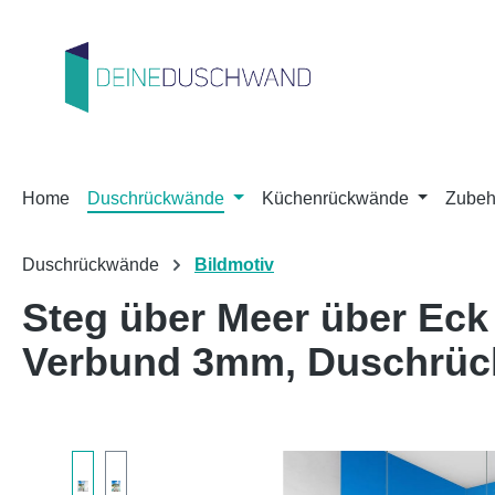
m Hauptinhalt springen
Zur Suche springen
Zur Hauptnavigation springen
Home
Duschrückwände
Küchenrückwände
Zubeh
Duschrückwände
Bildmotiv
Steg über Meer über Eck
Verbund 3mm, Duschrü
Bildergalerie überspringen