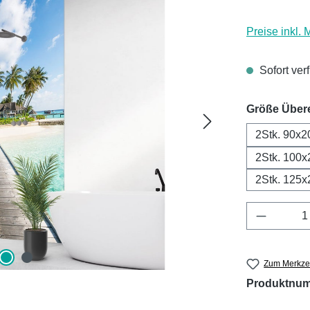
Preise inkl.
Sofort ver
Größe Über
2Stk. 90x2
2Stk. 100x
2Stk. 125x
Produkt 
Zum Merkzet
Produktnu