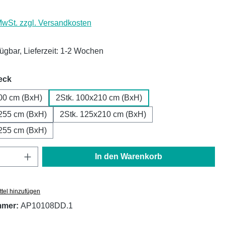
 MwSt. zzgl. Versandkosten
fügbar, Lieferzeit: 1-2 Wochen
auswählen
eck
00 cm (BxH)
2Stk. 100x210 cm (BxH)
255 cm (BxH)
2Stk. 125x210 cm (BxH)
255 cm (BxH)
Anzahl: Gib den gewünschten Wert ein oder
In den Warenkorb
tel hinzufügen
mmer:
AP10108DD.1