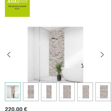
Bildergalerie überspringen
Regulärer Preis:
220,00 €