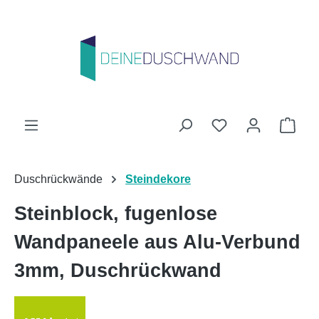
Zum Hauptinhalt springen
Du hast 0 Produk
Ware
Duschrückwände
Steindekore
Steinblock, fugenlose
Wandpaneele aus Alu-Verbund
3mm, Duschrückwand