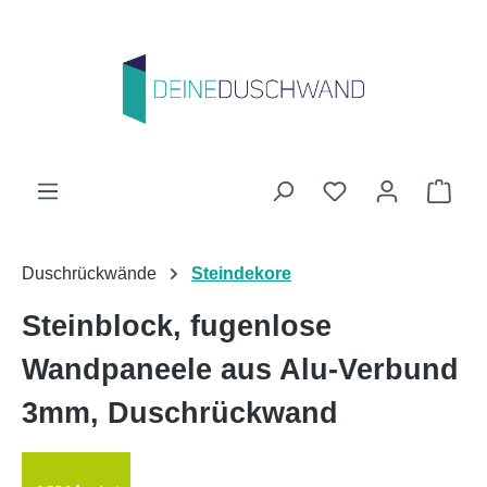
Zum Hauptinhalt springen
Du hast 0 Produk
Ware
Duschrückwände
Steindekore
Steinblock, fugenlose
Wandpaneele aus Alu-Verbund
3mm, Duschrückwand