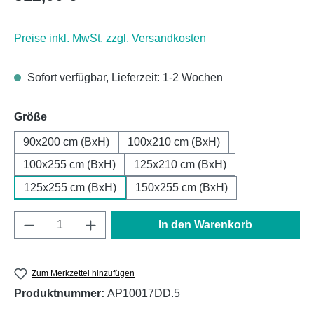
Preise inkl. MwSt. zzgl. Versandkosten
Sofort verfügbar, Lieferzeit: 1-2 Wochen
auswählen
Größe
90x200 cm (BxH)
100x210 cm (BxH)
100x255 cm (BxH)
125x210 cm (BxH)
125x255 cm (BxH)
150x255 cm (BxH)
Produkt Anzahl: Gib den gewünschten Wert e
In den Warenkorb
Zum Merkzettel hinzufügen
Produktnummer:
AP10017DD.5