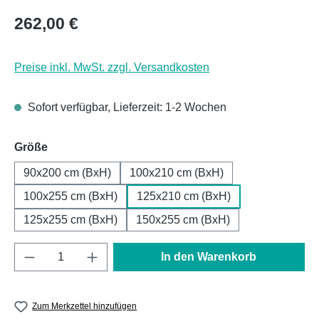
Regulärer Preis:
262,00 €
Preise inkl. MwSt. zzgl. Versandkosten
Sofort verfügbar, Lieferzeit: 1-2 Wochen
auswählen
Größe
90x200 cm (BxH)
100x210 cm (BxH)
100x255 cm (BxH)
125x210 cm (BxH)
125x255 cm (BxH)
150x255 cm (BxH)
Produkt Anzahl: Gib den gewünschten Wert e
In den Warenkorb
Zum Merkzettel hinzufügen