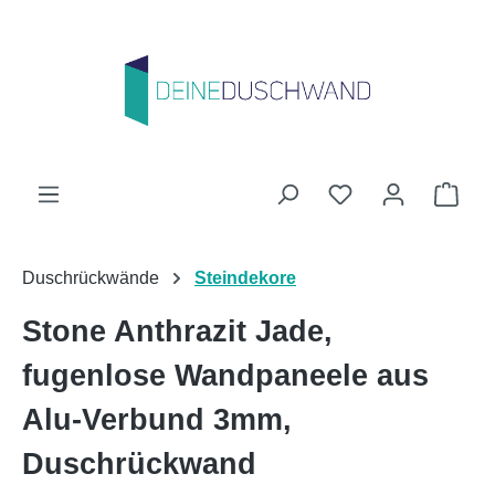
Zum Hauptinhalt springen
Du hast 0 Produk
Ware
Duschrückwände
Steindekore
Stone Anthrazit Jade,
fugenlose Wandpaneele aus
Alu-Verbund 3mm,
Duschrückwand