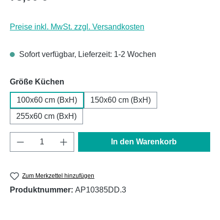
Preise inkl. MwSt. zzgl. Versandkosten
Sofort verfügbar, Lieferzeit: 1-2 Wochen
auswählen
Größe Küchen
100x60 cm (BxH)
150x60 cm (BxH)
255x60 cm (BxH)
Produkt Anzahl: Gib den gewünschten Wert e
In den Warenkorb
Zum Merkzettel hinzufügen
Produktnummer:
AP10385DD.3