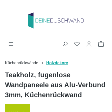
Zum Hauptinhalt springen
Du hast 0 Produk
Ware
Küchenrückwände
Holzdekore
Teakholz, fugenlose
Wandpaneele aus Alu-Verbund
3mm, Küchenrückwand