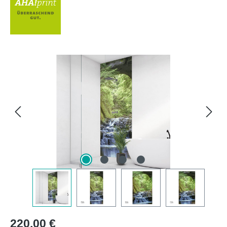
Bildergalerie überspringen
Regulärer Preis:
220,00 €