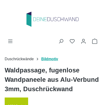
Zum Hauptinhalt springen
Du hast 0 Produk
Ware
Duschrückwände
Bildmotiv
Waldpassage, fugenlose
Wandpaneele aus Alu-Verbund
3mm, Duschrückwand