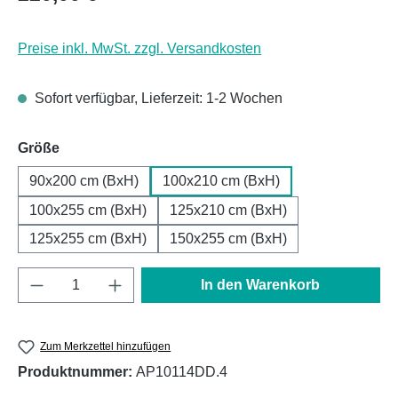
Preise inkl. MwSt. zzgl. Versandkosten
Sofort verfügbar, Lieferzeit: 1-2 Wochen
auswählen
Größe
90x200 cm (BxH)
100x210 cm (BxH)
100x255 cm (BxH)
125x210 cm (BxH)
125x255 cm (BxH)
150x255 cm (BxH)
Produkt Anzahl: Gib den gewünschten Wert e
In den Warenkorb
Zum Merkzettel hinzufügen
Produktnummer:
AP10114DD.4