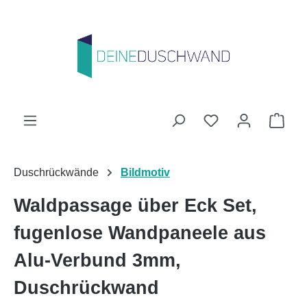
Zum Hauptinhalt springen
Du hast 0 Produk
Ware
Duschrückwände
Bildmotiv
Waldpassage über Eck Set,
fugenlose Wandpaneele aus
Alu-Verbund 3mm,
Duschrückwand