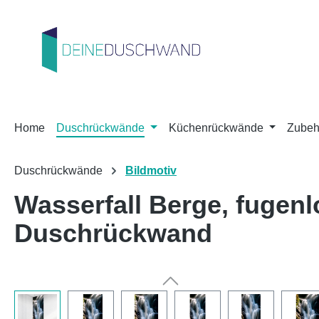
m Hauptinhalt springen
Zur Suche springen
Zur Hauptnavigation springen
Home
Duschrückwände
Küchenrückwände
Zubeh
Duschrückwände
Bildmotiv
Wasserfall Berge, fuge
Duschrückwand
Bildergalerie überspringen