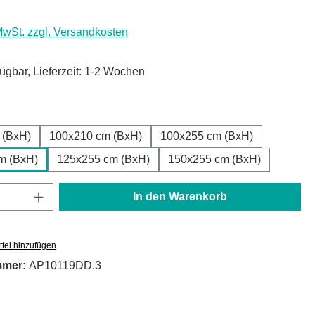
 MwSt. zzgl. Versandkosten
fügbar, Lieferzeit: 1-2 Wochen
ählen
 (BxH)
100x210 cm (BxH)
100x255 cm (BxH)
m (BxH)
125x255 cm (BxH)
150x255 cm (BxH)
Anzahl: Gib den gewünschten Wert ein oder
In den Warenkorb
tel hinzufügen
mmer:
AP10119DD.3