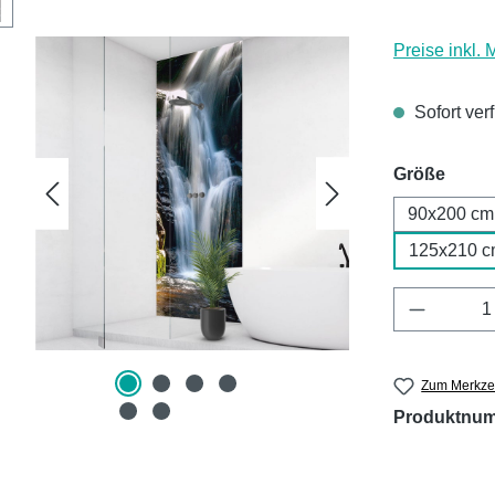
Preise inkl.
Sofort ver
ausw
Größe
90x200 cm
125x210 c
Produkt 
Zum Merkzet
Produktnu