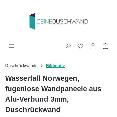
Zum Hauptinhalt springen
Du hast 0 Produk
Ware
Duschrückwände
Bildmotiv
Wasserfall Norwegen,
fugenlose Wandpaneele aus
Alu-Verbund 3mm,
Duschrückwand