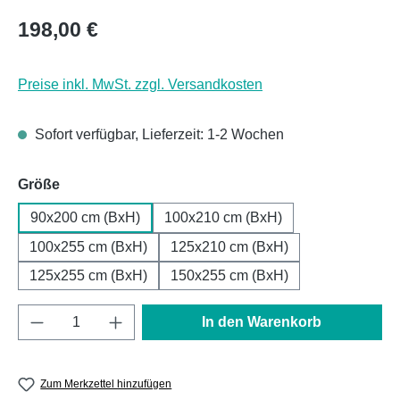
Regulärer Preis:
198,00 €
Preise inkl. MwSt. zzgl. Versandkosten
Sofort verfügbar, Lieferzeit: 1-2 Wochen
auswählen
Größe
90x200 cm (BxH)
100x210 cm (BxH)
100x255 cm (BxH)
125x210 cm (BxH)
125x255 cm (BxH)
150x255 cm (BxH)
Produkt Anzahl: Gib den gewünschten Wert e
In den Warenkorb
Zum Merkzettel hinzufügen