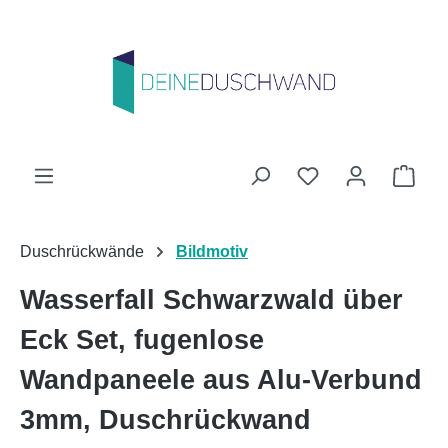
Zum Hauptinhalt springen
Du hast 0 Produk
Ware
Duschrückwände
Bildmotiv
Wasserfall Schwarzwald über
Eck Set, fugenlose
Wandpaneele aus Alu-Verbund
3mm, Duschrückwand