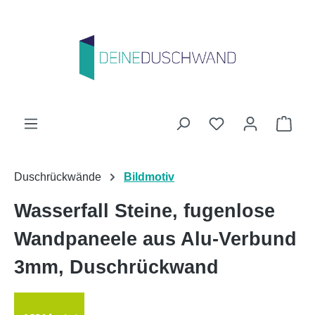
Zum Hauptinhalt springen
Du hast 0 Produk
Ware
Duschrückwände
Bildmotiv
Wasserfall Steine, fugenlose
Wandpaneele aus Alu-Verbund
3mm, Duschrückwand