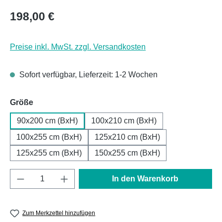
Regulärer Preis:
198,00 €
Preise inkl. MwSt. zzgl. Versandkosten
Sofort verfügbar, Lieferzeit: 1-2 Wochen
auswählen
Größe
90x200 cm (BxH)
100x210 cm (BxH)
100x255 cm (BxH)
125x210 cm (BxH)
125x255 cm (BxH)
150x255 cm (BxH)
Produkt Anzahl: Gib den gewünschten Wert e
In den Warenkorb
Zum Merkzettel hinzufügen