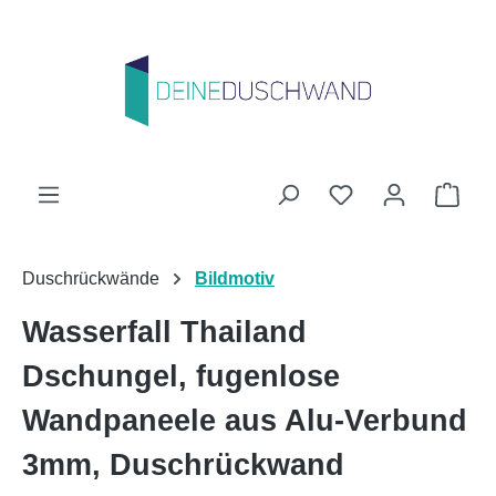
Zum Hauptinhalt springen
Du hast 0 Produk
Ware
Duschrückwände
Bildmotiv
Wasserfall Thailand
Dschungel, fugenlose
Wandpaneele aus Alu-Verbund
3mm, Duschrückwand