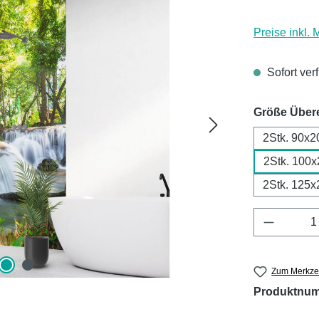
Preise inkl.
Sofort ver
Größe Über
2Stk. 90x2
2Stk. 100
2Stk. 125x
Produkt 
Zum Merkzet
Produktnu