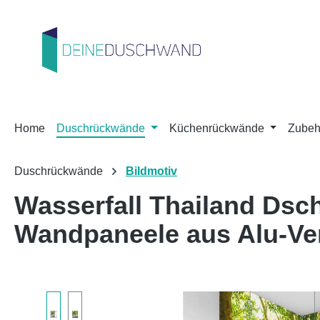
m Hauptinhalt springen
Zur Suche springen
Zur Hauptnavigation springen
Home
Duschrückwände
Küchenrückwände
Zubeh
Duschrückwände
Bildmotiv
Wasserfall Thailand Dsc
Wandpaneele aus Alu-V
Bildergalerie überspringen