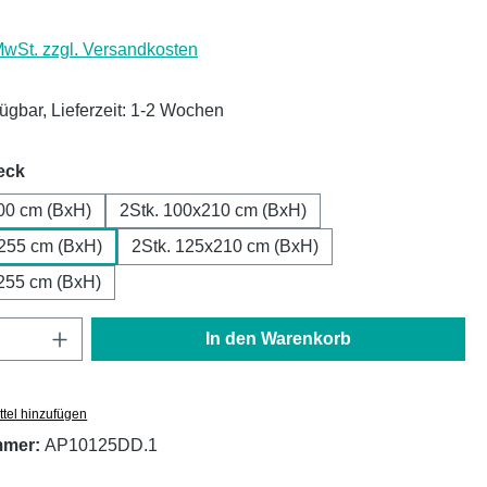
 MwSt. zzgl. Versandkosten
fügbar, Lieferzeit: 1-2 Wochen
auswählen
eck
00 cm (BxH)
2Stk. 100x210 cm (BxH)
x255 cm (BxH)
2Stk. 125x210 cm (BxH)
255 cm (BxH)
Anzahl: Gib den gewünschten Wert ein oder
In den Warenkorb
tel hinzufügen
mmer:
AP10125DD.1