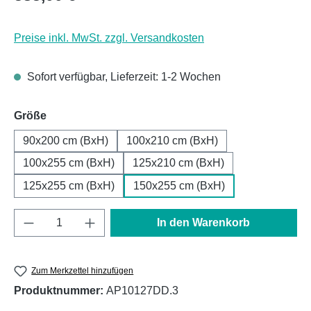
Preise inkl. MwSt. zzgl. Versandkosten
Sofort verfügbar, Lieferzeit: 1-2 Wochen
auswählen
Größe
90x200 cm (BxH)
100x210 cm (BxH)
100x255 cm (BxH)
125x210 cm (BxH)
125x255 cm (BxH)
150x255 cm (BxH)
Produkt Anzahl: Gib den gewünschten Wert e
In den Warenkorb
Zum Merkzettel hinzufügen
Produktnummer:
AP10127DD.3