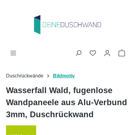
Zum Hauptinhalt springen
Du hast 0 Produk
Ware
Duschrückwände
Bildmotiv
Wasserfall Wald, fugenlose
Wandpaneele aus Alu-Verbund
3mm, Duschrückwand