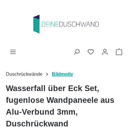
Zum Hauptinhalt springen
Du hast 0 Produk
Ware
Duschrückwände
Bildmotiv
Wasserfall über Eck Set,
fugenlose Wandpaneele aus
Alu-Verbund 3mm,
Duschrückwand